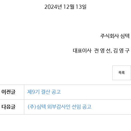
2024년 12월 13일
주식회사 심텍
대표이사 전 영 선, 김 영 구
목록
이전글
제9기 결산 공고
다음글
(주)심텍 외부감사인 선임 공고