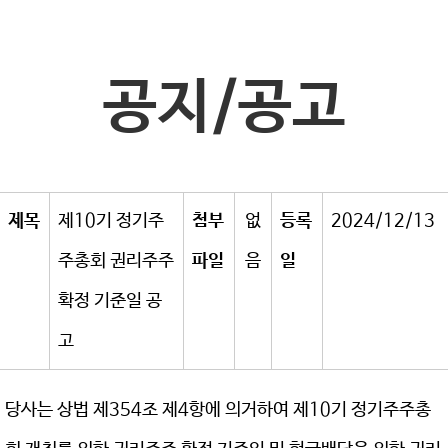
공지/공고
제목
제10기 정기주
첨부
없
등록
2024/12/13
주총회 권리주주
파일
음
일
확정 기준일 공
고
당사는 상법 제354조 제4항에 의거하여 제10기 정기주주총