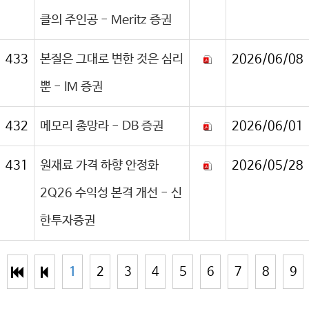
클의 주인공 - Meritz 증권
433
본질은 그대로 변한 것은 심리
2026/06/08
뿐 - IM 증권
432
메모리 총망라 - DB 증권
2026/06/01
431
원재료 가격 하향 안정화
2026/05/28
2Q26 수익성 본격 개선 - 신
한투자증권
1
2
3
4
5
6
7
8
9