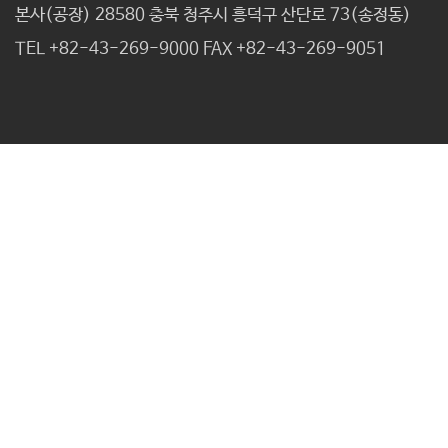
본사(공장) 28580 충북 청주시 흥덕구 산단로 73(송정동)
TEL
+82-43-269-9000
FAX
+82-43-269-9051