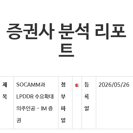
증권사 분석 리포
트
제
SOCAMM과
첨
등
2026/05/26
목
LPDDR 수요확대
부
록
의주인공 - IM 증
파
일
권
일